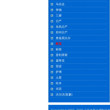
马自达
奔驰
三菱
日产
东风日产
郑州日产
奥兹莫比尔
欧宝
标致
普利茅斯
庞蒂克
雷诺
萨博
土星
铃木
丰田
沃尔沃(富豪)