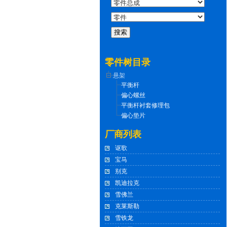
零件树目录
悬架
平衡杆
偏心螺丝
平衡杆衬套修理包
偏心垫片
厂商列表
讴歌
宝马
别克
凯迪拉克
雪佛兰
克莱斯勒
雪铁龙