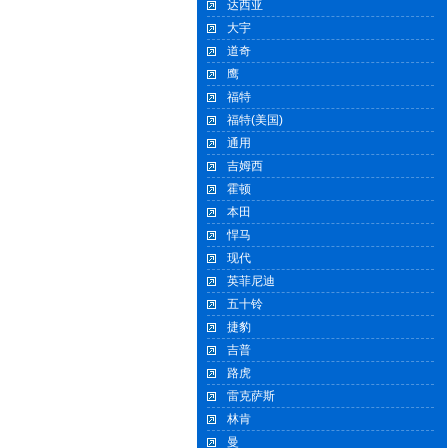
达西亚
大宇
道奇
鹰
福特
福特(美国)
通用
吉姆西
霍顿
本田
悍马
现代
英菲尼迪
五十铃
捷豹
吉普
路虎
雷克萨斯
林肯
曼