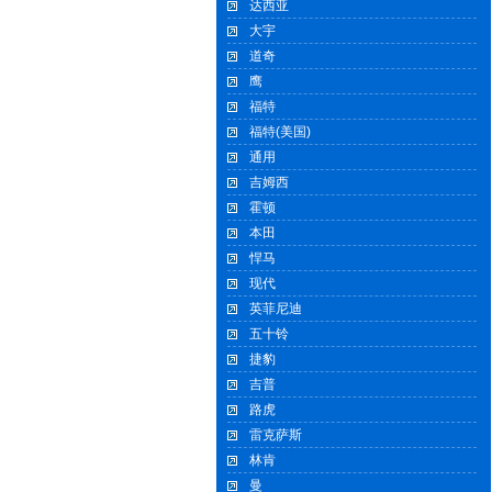
达西亚
大宇
道奇
鹰
福特
福特(美国)
通用
吉姆西
霍顿
本田
悍马
现代
英菲尼迪
五十铃
捷豹
吉普
路虎
雷克萨斯
林肯
曼