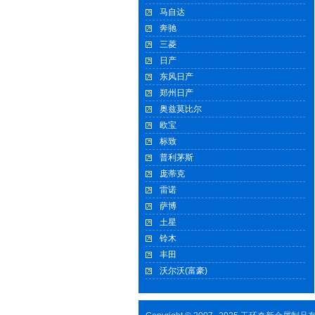
马自达
奔驰
三菱
日产
东风日产
郑州日产
奥兹莫比尔
欧宝
标致
普利茅斯
庞蒂克
雷诺
萨博
土星
铃木
丰田
沃尔沃(富豪)