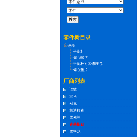
零件树目录
悬架
平衡杆
偏心螺丝
平衡杆衬套修理包
偏心垫片
厂商列表
讴歌
宝马
别克
凯迪拉克
雪佛兰
克莱斯勒
雪铁龙